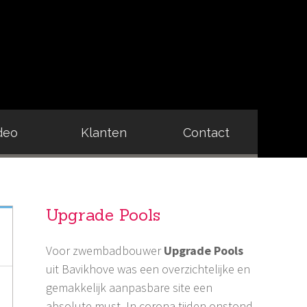
deo
Klanten
Contact
Upgrade Pools
Voor zwembadbouwer
Upgrade Pools
uit Bavikhove was een overzichtelijke en
gemakkelijk aanpasbare site een
absolute must. In corona-tijden onstond