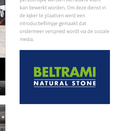
kan bewerkt worden. Om deze dienst in
de kijker te plaatsen werd een
introductiefilmpje gemaakt dat
ondermeer verspreid wordt via de sociale
media.