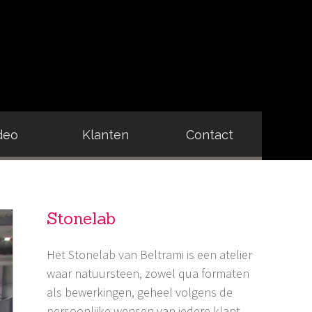
deo
Klanten
Contact
Stonelab
Het Stonelab van Beltrami is een atelier
waar natuursteen, zowel qua formaten
als bewerkingen, geheel volgens de
persoonlijke wensen van iedere klant