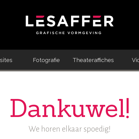
ites
Fotografie
Theateraffiches
Vi
Dankuwel!
We horen elkaar spoedig!